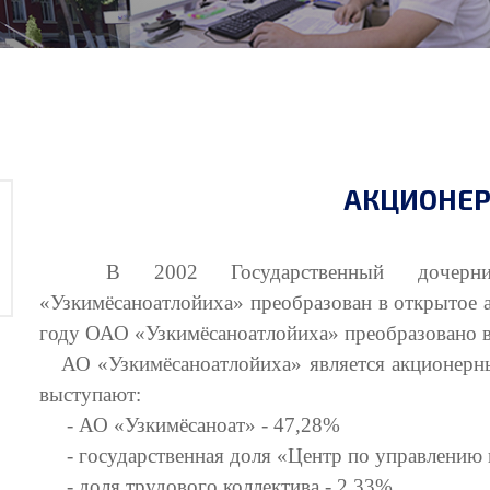
АКЦИОНЕ
В 2002 Государственный дочерний пр
«Узкимёсаноатлойиха» преобразован в открытое 
году ОАО «Узкимёсаноатлойиха» преобразовано 
АО «Узкимёсаноатлойиха» является акционерны
выступают:
- АО «Узкимёсаноат» - 47,28%
- государственная доля «Центр по управлению 
- доля трудового коллектива - 2,33%