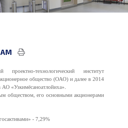
РАМ
оектно-технологический институт
акционерное общество (ОАО) и далее в 2014
в АО «Узкимёсаноатлойиха».
м обществом, его основными акционерами
госактивами» - 7,29%