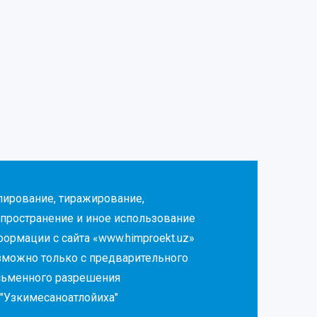
пирование, тиражирование,
пространение и иное использование
ормации с сайта «www.himproekt.uz»
зможно только с предварительного
сьменного разрешения
"Узкимесаноатлойиха"