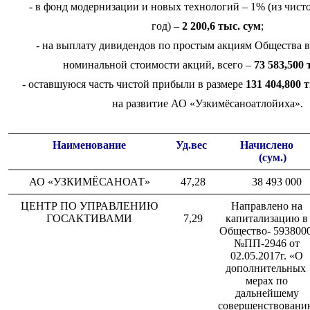
- в фонд модернизации и новых технологий – 1% (из чисто
год) –
2 200,6 тыс. сум
;
- на выплату дивидендов по простым акциям Общества в 
номинальной стоимости акций, всего –
73 583,500 
- оставшуюся часть чистой прибыли в размере
131 404,800 
на развитие АО «Узкимёсаноатлойиха».
Наименование
Уд.вес
Начислено
(сум.)
АО «УЗКИМЁСАНОАТ»
47,28
38 493 000
ЦЕНТР ПО УПРАВЛЕНИЮ
Направлено на
ГОСАКТИВАМИ
7,29
капитализацию в
Общество- 593800
№ПП-2946 от
02.05.2017г. «О
дополнительных
мерах по
дальнейшему
совершенствовани