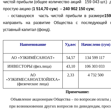
чистой прибыли (общее количество акций 159 043 шт.) 
простую акцию (
1 514,70 сум
) –
240 902 150 сум
;
- оставшуюся часть чистой прибыли в размере
15
направить на развитие Общества с последующей к
уставный капитал (фонд).
Наименование
Уд.вес
Начислено (сум)
АО «УЗКИМЁСАНОАТ»
54,57
134 599 117
ИНВЕСТОРЫ (физ.лица)
43,10
106 303 033
АО
2,33
4 732 500
«УЗКИМЕСАНОАТЛОЙИХА»
(физические лица)
Примечание:
Объявление акционерам Общества – по вопросам оплаты д
при возникновении других вопросов по дивидендам, прос