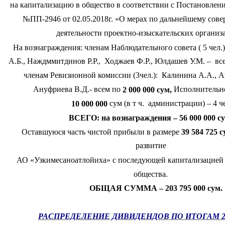
на капитализацию в общество в соответствии с Постановлен
№ПП-2946 от 02.05.2018г. «О мерах по дальнейшему сов
деятельности проектно-изыскательских организ
На вознаграждения: членам Наблюдательного совета ( 5 чел.)
А.Б., Наждммитдинов Р.Р., Ходжаев Ф.Р., Юлдашев У.М. – вс
членам Ревизионной комиссии (3чел.): Калинина А.А., А
Ануфриева В.Д.- всем по
Исполнительно
2 000 000 сум,
сум (в т ч. администрации) – 4 ч
10 000 000
ВСЕГО: на вознаграждения – 56 000 000 су
Оставшуюся часть чистой прибыли в размере
39 584 725 с
развитие
АО «Узкимесаноатлойиха» с последующей капитализацией
общества.
ОБЩАЯ СУММА – 203 795 000 сум.
РАСПРЕДЕЛЕНИЕ ДИВИДЕНДОВ ПО ИТОГАМ 2