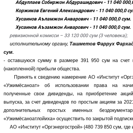
Абдуллаев Собиржон Абдурашидович - 11 040 000,0
Коржиков Евгений Александрович - 11 040 000,0 су
Хусаинов Аъламжон Анварович - 11 040 000,0 сум.
Хусаинов Аъзамжон Анварович - 11 040 000,0 сум.
ревизионной комисси – 33 120 000 сум (3 человека);
исполнительному органу,
Ташметов Фаррух Фархадо
сум.
- оставшуюся сумму в размере 391 950 сум на счет 
(накопленной) прибыли общества.
Принять к сведению намерение АО «Институт «Оргэ
«Узкимёсаноат» об использовании права на нач
полученные свои дивиденды, на приобретение акций
выпуска, за счет дивидендов по простым акциям за 202
дополнительных простых именных бездокумент
«Узкимёсаноатлойиха» осуществить по закрытой подписк
АО «Институт «Оргэнергострой» (480 739 850 сум, где и