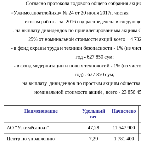
Согласно протокола годового общего собрания акц
«Узкимесаноатлойиха» № 24 от 20 июня 2017г. чис
итогам работы за 2016 год распределена в следующе
- на выплату дивидендов по привилегированным акциям О
25% от номинальной стоимости акций всего – 4 732
- в фонд охраны труда и техники безопасности - 1% (из чис
год - 627 850 сум;
- в фонд модернизации и новых технологий - 1% (из чисто
год) - 627 850 сум;
- на выплату дивидендов по простым акциям общества 
номинальной стоимости акций , всего - 23 856 45
Наименование
Удельный
Начислено
вес
АО "Узкимёсаноат"
47,28
11 547 900
Центр по управлению
7,29
1 781 400