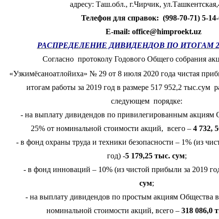
адресу: Таш.обл., г.Чирчик, ул.Ташкентская,
Телефон для справок:
(998-70-71) 5-14
E-mail: office@himproekt.uz
РАСПРЕДЕЛЕНИЕ ДИВИДЕНДОВ ПО ИТОГАМ 2
Согласно протоколу Годового Общего собрания ак
«Узкимёсаноатлойиха» № 29 от 8 июля 2020 года чистая приб
итогам работы за 2019 год в размере 517 952,2 тыс.сум 
следующем порядке:
- на выплату дивидендов по привилегированным акциям О
25% от номинальной стоимости акций, всего –
4 732, 
- в фонд охраны труда и техники безопасности – 1% (из чис
год) -
5 179,25 тыс. сум
;
- в фонд инноваций – 10% (из чистой прибыли за 2019 го
сум
;
- на выплату дивидендов по простым акциям Общества в 
номинальной стоимости акций, всего –
318 086,0 