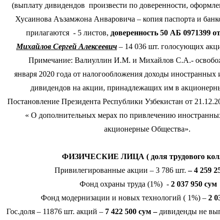
(выплату дивидендов произвести по доверенности, оформле
Хусаинова Аъзамжона Анваровича – копия паспорта и банк
прилагаются - 5 листов,
доверенность 50 АБ 0971399 от 2
Михайлов Сергей Алексеевич
– 14 036 шт. голосующих акц
Примечание: Валиуллин И.М. и Михайлов С.А.- освобож
января 2020 года от налогообложения доходы иностранных 
дивидендов на акции, принадлежащих им в акционерн
Постановление Президента Республики Узбекистан от 21.12.
« О дополнительных мерах по привлечению иностранных
акционерные Общества».
ФИЗИЧЕСКИЕ ЛИЦА ( доля трудового кол
Привилегированные акции – 3 786 шт.
– 4 259 2
Фонд охраны труда (1%) -
2 037 950 сум
Фонд модернизации и новых технологий ( 1%) –
2 0
Гос.доля – 11876 шт. акций –
7 422 500 сум –
дивиденды не вып