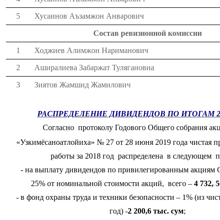
5
Хусаинов Аъзамжон Анварович
Состав ревизионной комиссии
1
Ходжиев Алимжон Нариманович
2
Аширалиева Забаржат Тулягановна
3
Зиятов Жамшид Жамилович
РАСПРЕДЕЛЕНИЕ ДИВИДЕНДОВ ПО ИТОГАМ 2
Согласно протоколу Годового Общего собрания ак
«Узкимёсаноатлойиха» № 27 от 28 июня 2019 года чистая п
работы за 2018 год распределена в следующем п
- на выплату дивидендов по привилегированным акциям О
25% от номинальной стоимости акций, всего –
4 732, 
- в фонд охраны труда и техники безопасности – 1% (из чис
год) -
2 200,6 тыс. сум
;