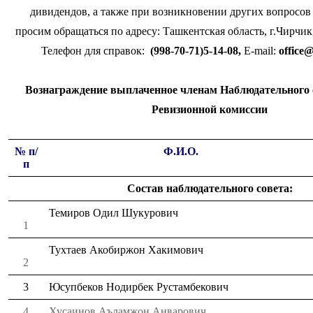
дивидендов, а также при возникновении других вопросов
просим обращаться по адресу: Ташкентская область, г.Чирчик
Телефон для справок:
(998-70-71)5-14-08,
E-mail:
office
Вознаграждение выплаченное членам Наблюдательного 
Ревизионной комиссии
№ п/
Ф.И.О.
п
Состав наблюдательного совета:
Темиров Одил Шукурович
1
Тухтаев Акобиржон Хакимович
2
3
Юсупбеков Нодирбек Рустамбекович
4
Хусаинов Аъламжон Анварович