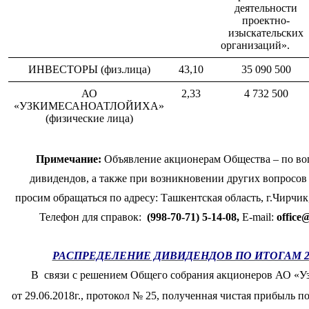
деятельности
проектно-
изыскательских
организаций»
ИНВЕСТОРЫ (физ.лица)
43,10
35 090 500
АО
2,33
4 732 500
«УЗКИМЕСАНОАТЛОЙИХА»
(физические лица)
Примечание:
Объявление акционерам Общества – по во
дивидендов, а также при возникновении других вопросов
просим обращаться по адресу: Ташкентская область, г.Чирчик
Телефон для справок:
(998-70-71) 5-14-08,
E-mail:
office
РАСПРЕДЕЛЕНИЕ ДИВИДЕНДОВ ПО ИТОГАМ 2
В связи с решением Общего собрания акционеров АО «У
от 29.06.2018г., протокол № 25, полученная чистая прибыль по