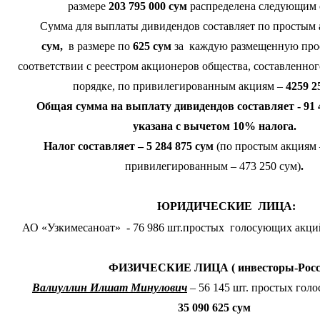
размере
203 795 000 сум
распределена следующим 
Сумма для выплаты дивидендов составляет по простым 
сум,
в размере по
625 сум
за каждую размещенную про
соответствии с реестром акционеров общества, составленно
порядке, по привилегированным акциям –
4259 2
Общая сумма на выплату дивидендов составляет - 91 42
указана с вычетом 10% налога.
Налог составляет – 5 284 875 сум
(по простым акциям –
привилегированным – 473 250 сум)
.
ЮРИДИЧЕСКИЕ ЛИЦА:
АО «Узкимесаноат» - 76 986 шт.простых голосующих акци
ФИЗИЧЕСКИЕ ЛИЦА ( инвесторы-Росс
Валиуллин Илшат Минулович
– 56 145 шт. простых гол
35 090 625 сум