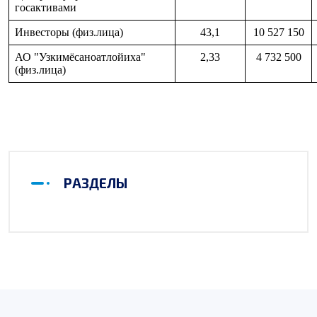
госактивами
Инвесторы (физ.лица)
43,1
10 527 150
АО "Узкимёсаноатлойиха"
2,33
4 732 500
(физ.лица)
РАЗДЕЛЫ