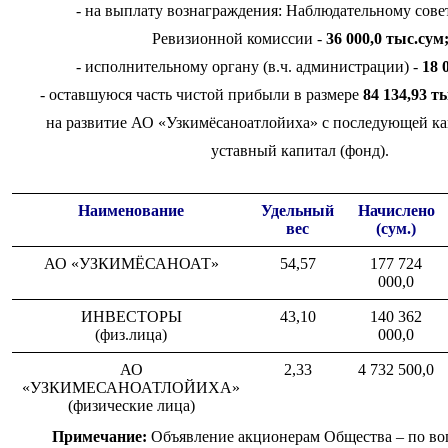
- на выплату вознаграждения: Наблюдательному сове
Ревизионной комиссии -
36 000,0 тыс.сум
- исполнительному органу (в.ч. администрации) -
18 
- оставшуюся часть чистой прибыли в размере
84 134,93 т
на развитие АО «Узкимёсаноатлойиха» с последующей
ка
уставный капитал (фонд).
Наименование
Удельный
Начислено
вес
(сум.)
АО «УЗКИМЁСАНОАТ»
54,57
177 724
000,0
ИНВЕСТОРЫ
43,10
140 362
(физ.лица)
000,0
АО
2,33
4 732 500,0
«УЗКИМЕСАНОАТЛОЙИХА»
(физические лица)
Примечание:
Объявление акционерам Общества – по во