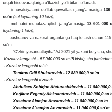
orqali hisobvaraqlariga o‘tkazish yo‘li bilan to‘lanadi.
- innovatsiyalarni qo‘llab-quvvatlash jamg‘armasiga
136
so‘m
(sof foydaning 10 foizi)
;
- mehnatni muhofaza qilish jamg‘armasiga
13 601 000 
foydaning 1 foizi)
;
- boshqaruv va nazorat organlariga haq to‘lash uchun 115
so‘m.
“O‘zkimyosanoatloyiha” AJ 2021 yil yakuni bo‘yicha, sh
Kuzatuv kengashi – 57 040 000 so‘m (5 kishi), shu jumladan:
- Kuzatuv kengashi raisi:
Temirov Odil Shukurovich - 12 880 000,0 so‘m.
- Kuzatuv kengashi a'zolari:
Abdullaev Sobirjon Abdurashidovich – 11 040 000,0 
Korjikov Evgeniy Aleksandrovich – 11 040 000,0 so‘
Xusainov Alamjon Anvarovich – 11 040 000,0 so‘m.
Xusainov A’zamjon Anvarovich – 11 040 000,0 so‘m.