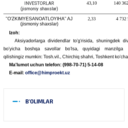
INVESTORLAR
43,10
140 362
(jismoniy shaxslar)
"O'ZKIMYESANOATLOYIHA" AJ
2,33
4 732 
(jismoniy shaxslar)
Izoh:
Aksiyadorlarga dividendlar to'g'risida, shuningdek div
bo'yicha boshqa savollar bo'lsa, quyidagi manzilga 
qilishingiz mumkin: Tosh.vil., Chirchiq shahri, Toshkent ko'cha
Ma'lumot uchun telefon: (998-70-71) 5-14-08
E-mail:
office@himproekt.uz
B'OLIMLAR