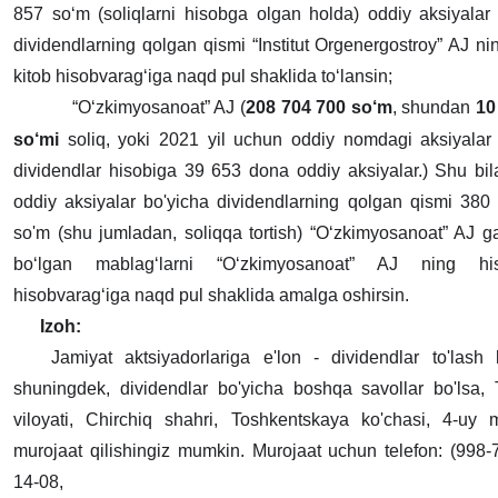
857 so‘m (soliqlarni hisobga olgan holda) oddiy aksiyalar
dividendlarning qolgan qismi “Institut Orgenergostroy” AJ ni
kitob hisobvarag‘iga naqd pul shaklida to‘lansin;
“O‘zkimyosanoat” AJ (
208 704 700 so‘m
, shundan
10
so‘mi
soliq, yoki 2021 yil uchun oddiy nomdagi aksiyalar
dividendlar hisobiga 39 653 dona oddiy aksiyalar.) Shu bil
oddiy aksiyalar bo'yicha dividendlarning qolgan qismi 380
so'm (shu jumladan, soliqqa tortish) “O‘zkimyosanoat” AJ ga
bo‘lgan mablag‘larni “O‘zkimyosanoat” AJ ning hiso
hisobvarag‘iga naqd pul shaklida amalga oshirsin.
Izoh:
Jamiyat aktsiyadorlariga e'lon - dividendlar to'lash b
shuningdek, dividendlar bo'yicha boshqa savollar bo'lsa, 
viloyati, Chirchiq shahri, Toshkentskaya ko'chasi, 4-uy m
murojaat qilishingiz mumkin. Murojaat uchun telefon: (998-
14-08,