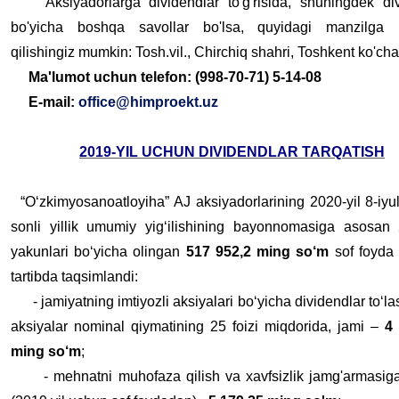
Aksiyadorlarga dividendlar to'g'risida, shuningdek div
bo'yicha boshqa savollar bo'lsa, quyidagi manzilga 
qilishingiz mumkin: Tosh.vil., Chirchiq shahri, Toshkent ko'cha
Ma'lumot uchun telefon: (998-70-71) 5-14-08
E-mail:
office@himproekt.uz
2019-YIL UCHUN DIVIDENDLAR TARQATISH
“O‘zkimyosanoatloyiha” AJ aksiyadorlarining 2020-yil 8-iyu
sonli yillik umumiy yig‘ilishining bayonnomasiga asosan 
yakunlari bo‘yicha olingan
517 952,2 ming so‘m
sof foyda 
tartibda taqsimlandi:
- jamiyatning imtiyozli aksiyalari bo‘yicha dividendlar to‘l
aksiyalar nominal qiymatining 25 foizi miqdorida, jami –
4
ming so‘m
;
- mehnatni muhofaza qilish va xavfsizlik jamg'armasiga 