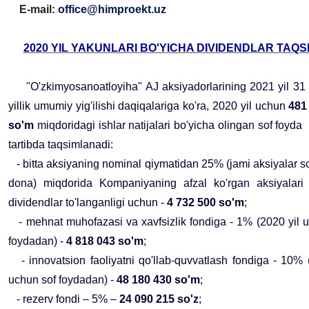
E-mail:
office@himproekt.uz
2020 YIL YAKUNLARI BO'YICHA DIVIDENDLAR TAQS
"O'zkimyosanoatloyiha" AJ aksiyadorlarining 2021 yil 31
yillik umumiy yig'ilishi daqiqalariga ko'ra, 2020 yil uchun
481
so'm
miqdoridagi ishlar natijalari bo'yicha olingan sof foyda
tartibda taqsimlanadi:
- bitta aksiyaning nominal qiymatidan 25% (jami aksiyalar s
dona) miqdorida Kompaniyaning afzal ko'rgan aksiyalari 
dividendlar to'langanligi uchun -
4 732 500 so'm
;
- mehnat muhofazasi va xavfsizlik fondiga - 1% (2020 yil 
foydadan) -
4 818 043 so'm
;
- innovatsion faoliyatni qo'llab-quvvatlash fondiga - 10% 
uchun sof foydadan) -
48 180 430 so'm
;
- rezerv fondi – 5% –
24 090 215 so'z
;