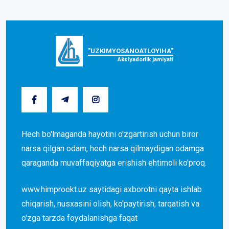
"UZKIMYOSANOATLOYIHA"
Aksiyadorlik jamiyati
Hech bo'lmaganda hayotini o'zgartirish uchun biror
narsa qilgan odam, hech narsa qilmaydigan odamga
qaraganda muvaffaqiyatga erishish ehtimoli ko'proq.
www.himproekt.uz saytidagi axborotni qayta ishlab
chiqarish, nusxasini olish, ko'paytirish, tarqatish va
o'zga tarzda foydalanishga faqat