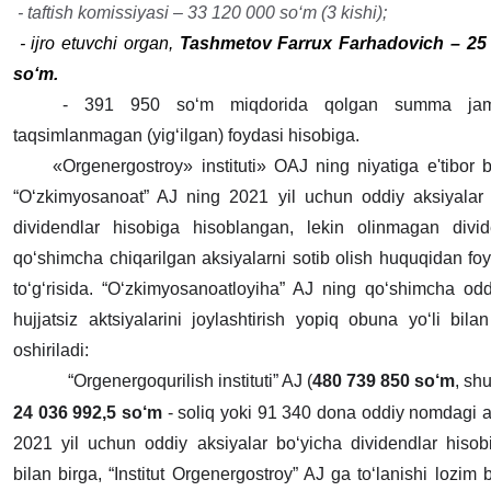
- taftish komissiyasi – 33 120 000 so‘m (3 kishi);
- ijro etuvchi organ,
Tashmetov Farrux Farhadovich – 25
so‘m.
- 391 950 so‘m miqdorida qolgan summa jami
taqsimlanmagan (yig‘ilgan) foydasi hisobiga.
«Orgenergostroy» instituti» OAJ ning niyatiga e'tibor b
“O‘zkimyosanoat” AJ ning 2021 yil uchun oddiy aksiyalar 
dividendlar hisobiga hisoblangan, lekin olinmagan divide
qo‘shimcha chiqarilgan aksiyalarni sotib olish huquqidan fo
to‘g‘risida. “O‘zkimyosanoatloyiha” AJ ning qo‘shimcha od
hujjatsiz aktsiyalarini joylashtirish yopiq obuna yo‘li bil
oshiriladi:
“Orgenergoqurilish instituti” AJ (
480 739 850 so‘m
, sh
24 036 992,5 so‘m
- soliq yoki 91 340 dona oddiy nomdagi a
2021 yil uchun oddiy aksiyalar bo‘yicha dividendlar hisob
bilan birga, “Institut Orgenergostroy” AJ ga to‘lanishi lozim 