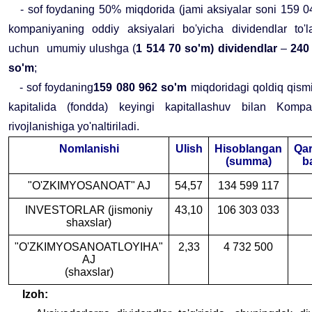
- sof foydaning 50% miqdorida (jami aksiyalar soni 159 0
kompaniyaning oddiy aksiyalari bo'yicha dividendlar to'la
uchun umumiy ulushga (
1 514 70 so'm) dividendlar
–
240 
so'm
;
- sof foydaning
159 080 962 so'm
miqdoridagi qoldiq qism
kapitalida (fondda) keyingi kapitallashuv bilan Kompa
rivojlanishiga yo'naltiriladi.
Nomlanishi
Ulish
Hisoblangan
Qar
(summa)
b
"O'ZKIMYOSANOAT" AJ
54,57
134 599 117
INVESTORLAR (jismoniy
43,10
106 303 033
shaxslar)
"O'ZKIMYOSANOATLOYIHA"
2,33
4 732 500
AJ
(shaxslar)
Izoh: