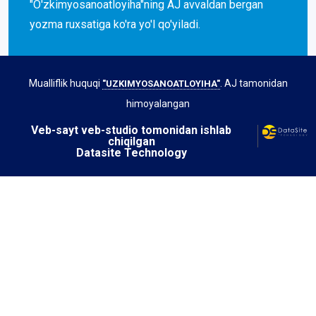
"O'zkimyosanoatloyiha"ning AJ avvaldan bergan
yozma ruxsatiga ko'ra yo'l qo'yiladi.
Mualliflik huquqi
. AJ tamonidan
"UZKIMYOSANOATLOYIHA"
himoyalangan
Veb-sayt veb-studio tomonidan ishlab
chiqilgan
Datasite Technology