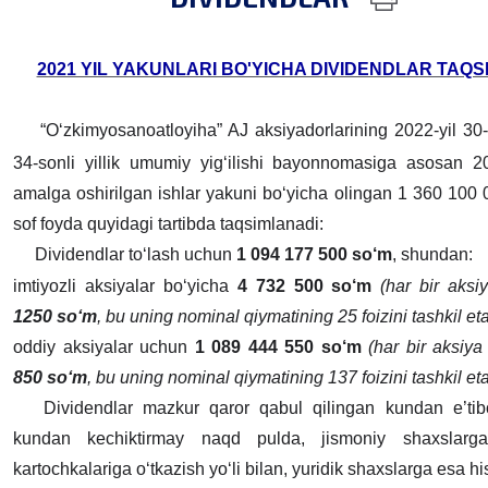
2021 YIL YAKUNLARI BO'YICHA DIVIDENDLAR TAQS
“O‘zkimyosanoatloyiha” AJ aksiyadorlarining 2022-yil 30
34-sonli yillik umumiy yig‘ilishi bayonnomasiga asosan 20
amalga oshirilgan ishlar yakuni bo‘yicha olingan 1 360 100
sof foyda quyidagi tartibda taqsimlanadi:
Dividendlar to‘lash uchun
1 094 177 500 so‘m
, shundan:
imtiyozli aksiyalar bo‘yicha
4 732 500 so‘m
(har bir aks
1250 so‘m
, bu uning nominal qiymatining 25 foizini tashkil eta
oddiy aksiyalar uchun
1 089 444 550 so‘m
(har bir aksiy
850 so‘m
, bu uning nominal qiymatining 137 foizini tashkil eta
Dividendlar mazkur qaror qabul qilingan kundan e’tib
kundan kechiktirmay naqd pulda, jismoniy shaxslarga
kartochkalariga o‘tkazish yo‘li bilan, yuridik shaxslarga esa hi