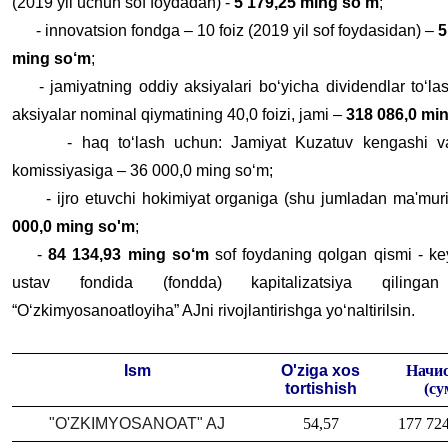
(2019 yil uchun sof foydadan) -
5 179,25 ming so'm
;
- innovatsion fondga – 10 foiz (2019 yil sof foydasidan) –
5
ming so‘m
;
- jamiyatning oddiy aksiyalari bo‘yicha dividendlar to‘la
aksiyalar nominal qiymatining 40,0 foizi, jami –
318 086,0 mi
- haq to‘lash uchun: Jamiyat Kuzatuv kengashi va 
komissiyasiga – 36 000,0 ming so‘m;
- ijro etuvchi hokimiyat organiga (shu jumladan ma'muri
000,0 ming so'm
;
-
84 134,93 ming so‘m
sof foydaning qolgan qismi - ke
ustav fondida (fondda) kapitalizatsiya qilinga
“O‘zkimyosanoatloyiha” AJni rivojlantirishga yo‘naltirilsin.
Ism
O'ziga xos
Начи
tortishish
(су
"O'ZKIMYOSANOAT" AJ
54,57
177 724