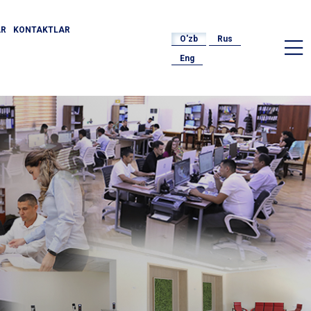
AR
KONTAKTLAR
O'zb
Rus
Eng