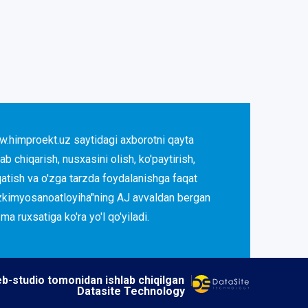
.himproekt.uz saytidagi axborotni qayta
lab chiqarish, nusxasini olish, ko'paytirish,
qatish va o'zga tarzda foydalanishga faqat
zkimyosanoatloyiha"ning AJ avvaldan bergan
ma ruxsatiga ko'ra yo'l qo'yiladi.
b-studio tomonidan ishlab chiqilgan
Datasite Technology