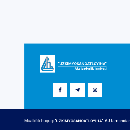
"UZKIMYOSANOATLOYIHA"
Aksiyadorlik jamiyati
Mualliflik huquqi
. AJ tamonida
"UZKIMYOSANOATLOYIHA"