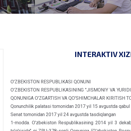
INTERAKTIV XI
O'ZBEKISTON RESPUBLIKASI QONUNI
O'ZBEKISTON RESPUBLIKASINING "JISMONIY VA YURID
QONUNIGA O'ZGARTISH VA QO'SHIMCHALAR KIRITISH TO
Qonunchilik palatasi tomonidan 2017 yil 15 avgustda qabul 
Senat tomonidan 2017 yil 24 avgustda tasdiqlangan
1-modda. O'zbekiston Respublikasining 2014 yil 3 dekabrd
to'g'risida" gi ZRU-378-sonli Qonuniga (O'zbekiston Respub