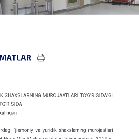
ZMATLAR
IK SHAXSLARNING MUROJAATLARI TO'G'RISIDA"GI
'G'RISIDA
qilingan
agi "jismoniy va yuridik shaxslarning murojaatlari
likasi Oliy Majlisi palatalari bayonnomasi, 2014 y.,