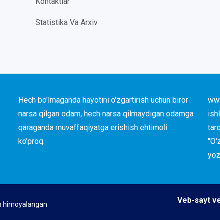
Kontaktlar
Statistika Va Arxiv
Hech bo'lmaganda hayotini o'zgartirish uchun biror
www
narsa qilgan odam, hech narsa qilmaydigan odamga
ish
qaraganda muvaffaqiyatga erishish ehtimoli
tar
ko'proq.
"O'
yoz
Veb-sayt ve
n himoyalangan