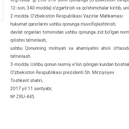
12-son, 340-modda) o'zgartirish va qo'shimchalar kiritib, unin
2-modda. O'zbekiston Respublikasi Vazirlar Mahkamasi:
hukumat qarorlarini ushbu qonunga muvofiqlashtirish;
davlat organlari tomonidan ushbu qonunga zid bo'lgan norma
qilishni ta'minlash;
ushbu Qonunning mohiyati va ahamiyatini aholi o'rtasida 
ta'minlash.
3-modda. Ushbu qonun rasmiy e'lon qilingan kundan boshlab
O'zbekiston Respublikasi prezidenti Sh. Mirziyoyev
Toshkent shahri,
2017 yil 11 sentyabr,
№ ZRU-445