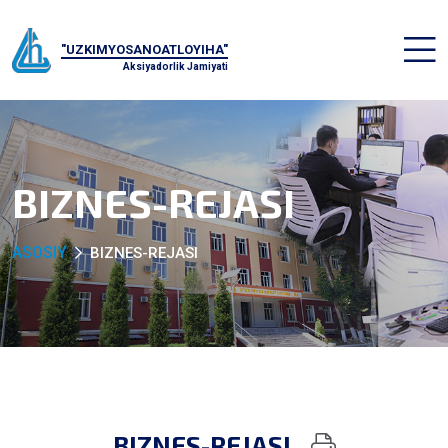
"UZKIMYOSANOATLOYIHA"
Aksiyadorlik Jamiyati
BIZNES-REJASI
ASOSIY
BIZNES-REJASI
BIZNES-REJASI