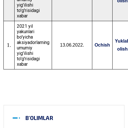
olish
yig'ilishi
to'g'risidagi
xabar
2021 yil
yakunlari
bo'yicha
Yukla
aksiyadorlarning
1.
13.06.2022.
Ochish
umumiy
olish
yig'ilishi
to'g'risidagi
xabar
B'OLIMLAR