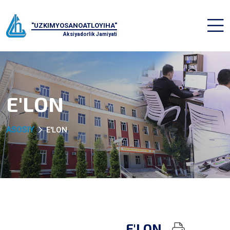
"UZKIMYOSANOATLOYIHA"
Aksiyadorlik Jamiyati
E'LON
ASOSIY
E'LON
E'LON