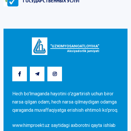
ГОСУДАРСТВЕННЫХ УСЛУГ
"UZKIMYOSANOATLOYIHA"
Aksiyadorlik jamiyati
Hech bo'lmaganda hayotini o'zgartirish uchun biror
narsa qilgan odam, hech narsa qilmaydigan odamga
qaraganda muvaffaqiyatga erishish ehtimoli ko'proq.
www.himproekt.uz saytidagi axborotni qayta ishlab