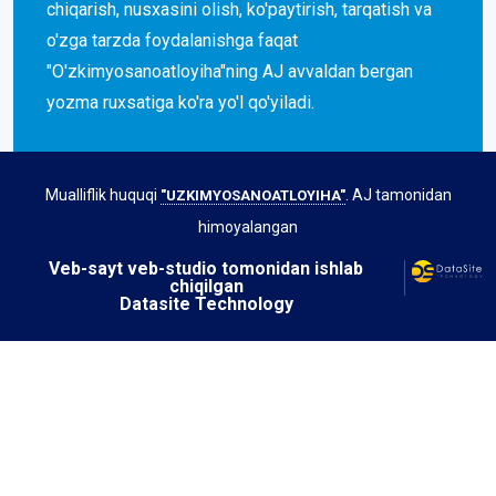
chiqarish, nusxasini olish, ko'paytirish, tarqatish va
o'zga tarzda foydalanishga faqat
"O'zkimyosanoatloyiha"ning AJ avvaldan bergan
yozma ruxsatiga ko'ra yo'l qo'yiladi.
Mualliflik huquqi
. AJ tamonidan
"UZKIMYOSANOATLOYIHA"
himoyalangan
Veb-sayt veb-studio tomonidan ishlab
chiqilgan
Datasite Technology