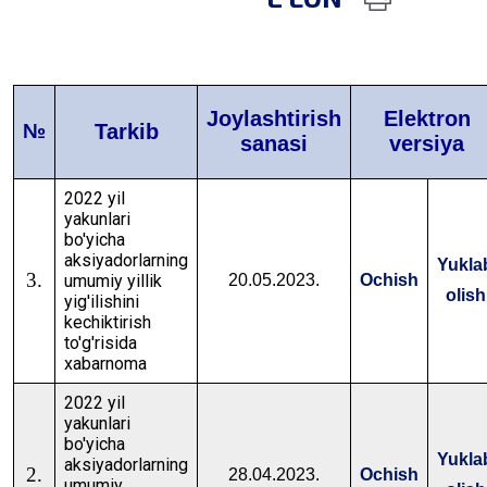
Joylashtirish
Elektron
№
Tarkib
sanasi
versiya
2022 yil
yakunlari
bo'yicha
aksiyadorlarning
Yukla
3.
umumiy yillik
20.05.2023.
Ochish
olish
yig'ilishini
kechiktirish
to'g'risida
xabarnoma
2022 yil
yakunlari
bo'yicha
Yukla
aksiyadorlarning
2.
28.04.2023.
Ochish
umumiy