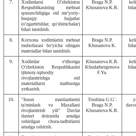
7.
Xodimlarni O'zbekiston
Braga N.P.
kel
Respublikasining mehnat
Khusanova K.R.
bil
qonunchiligiga oid me'yoriy-
huquqiy hujjatlar
(o'zgartirishlar, qo'shimchalar)
bilan tanishish.
8.
Korxona xodimlarini mehnat
Braga N.P.
kel
muhofazasi bo'yicha olingan
Khusanova K.
bil
materiallar bilan tanishish.
9.
Xodimlar e'tiboriga
Khusanova K.R.
kel
O'zbekiston Respublikasini
Khudaibergenova
bil
ijtimoiy-iqtisodiy
F.Ya.
rivojlantirishga oid
materiallarni matbuotga
yetkazish.
10.
"Inson manfaatlarini
Trushina G.Gʻ.
y
ta'minlash va Maxallani
Braga N.P.
davo
rivojlantirish yili" Davlat
Khusanova K.R.
dasturi doirasida amalga
oshirilgan chora-tadbirlarni
amalga oshirish.