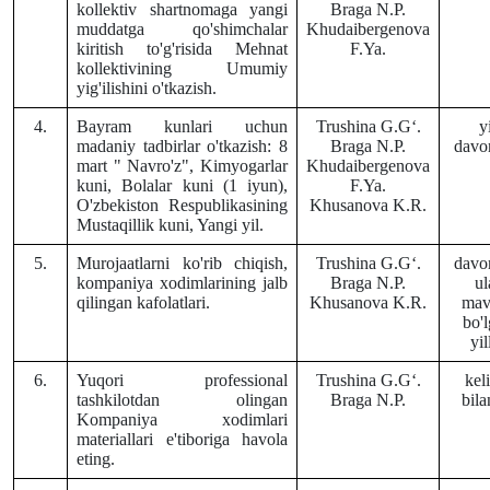
kollektiv shartnomaga yangi
Braga N.P.
muddatga qo'shimchalar
Khudaibergenova
kiritish to'g'risida Mehnat
F.Ya.
kollektivining Umumiy
yig'ilishini o'tkazish.
4.
Bayram kunlari uchun
Trushina G.Gʻ.
y
madaniy tadbirlar o'tkazish: 8
Braga N.P.
davo
mart " Navro'z", Kimyogarlar
Khudaibergenova
kuni, Bolalar kuni (1 iyun),
F.Ya.
O'zbekiston Respublikasining
Khusanova K.R.
Mustaqillik kuni, Yangi yil.
5.
Murojaatlarni ko'rib chiqish,
Trushina G.Gʻ.
davo
kompaniya xodimlarining jalb
Braga N.P.
ul
qilingan kafolatlari.
Khusanova K.R.
mav
bo'
yil
6.
Yuqori professional
Trushina G.Gʻ.
kel
tashkilotdan olingan
Braga N.P.
bil
Kompaniya xodimlari
materiallari e'tiboriga havola
eting.