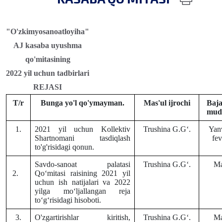
"O'zkimyosanoatloyiha"
AJ kasaba uyushma
qo'mitasining
2022 yil uchun tadbirlari
REJASI
T/r
Bunga yo'l qo'ymayman.
Mas'ul ijrochi
Baja
mud
1.
2021 yil uchun Kollektiv
Trushina G.Gʻ.
Yan
Shartnomani tasdiqlash
fev
to'g'risidagi qonun.
Savdo-sanoat palatasi
Trushina G.Gʻ.
Ma
2.
Qoʻmitasi raisining 2021 yil
uchun ish natijalari va 2022
yilga moʻljallangan reja
toʻgʻrisidagi hisoboti.
3.
O'zgartirishlar kiritish,
Trushina G.Gʻ.
Ma