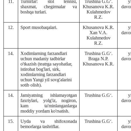
11.
Turnirlar: stol tennisi,
Trushina G.Gʻ.
y
shaxmat, chegirmalar va
Khusanova K.R.
davo
boshqa turlari.
Kulahmedov
R.Z.
12.
Sport musobaqalari.
Khusanova K.R.
y
Xan V.A.
davo
Kulahmedov
R.Z.
14.
Xodimlarning farzandlari
Trushina G.Gʻ.
y
uchun madaniy tadbirlar
Braga N.P.
davo
o'tkazish (teatrga sayohatlar,
Khusanova K.R.
istirohat bog'lari, sirk,
xodimlarning farzandlari
uchun Yangi yil sovg'alarini
sotib olish).
14.
Jamiyatning ishlamayotgan
Trushina G.Gʻ.
y
faxriylari, yolg'iz, nogiron,
davo
kam ta'minlanganlarga
moddiy yordam ko'rsatish.
15.
Uyda va shifoxonada
Trushina G.Gʻ.
y
bemorlarga tashriflar.
davo