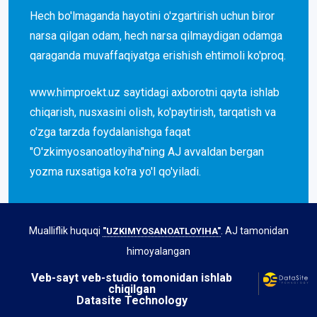
Hech bo'lmaganda hayotini o'zgartirish uchun biror
narsa qilgan odam, hech narsa qilmaydigan odamga
qaraganda muvaffaqiyatga erishish ehtimoli ko'proq.
www.himproekt.uz saytidagi axborotni qayta ishlab
chiqarish, nusxasini olish, ko'paytirish, tarqatish va
o'zga tarzda foydalanishga faqat
"O'zkimyosanoatloyiha"ning AJ avvaldan bergan
yozma ruxsatiga ko'ra yo'l qo'yiladi.
Mualliflik huquqi
. AJ tamonidan
"UZKIMYOSANOATLOYIHA"
himoyalangan
Veb-sayt veb-studio tomonidan ishlab
chiqilgan
Datasite Technology