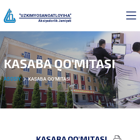
"UZKIMYOSANOATLOYIHA"
Aksiyadorlik Jamiyati
KASABA QO'MITASI
ASOSIY
KASABA QO'MITASI
KASABA QO'MITASI