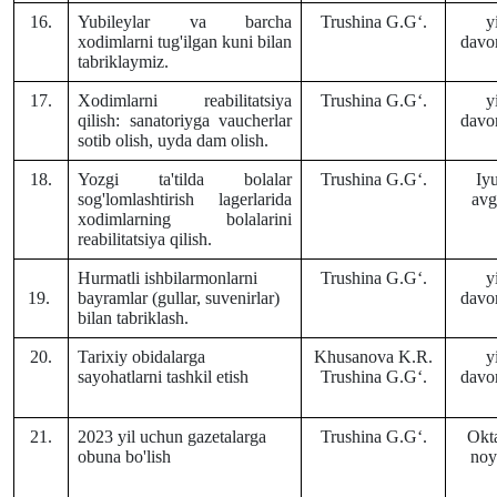
16.
Yubileylar va barcha
Trushina G.Gʻ.
y
xodimlarni tug'ilgan kuni bilan
davo
tabriklaymiz.
17.
Xodimlarni reabilitatsiya
Trushina G.Gʻ.
y
qilish: sanatoriyga vaucherlar
davo
sotib olish, uyda dam olish.
18.
Yozgi ta'tilda bolalar
Trushina G.Gʻ.
Iy
sog'lomlashtirish lagerlarida
avg
xodimlarning bolalarini
reabilitatsiya qilish.
Hurmatli ishbilarmonlarni
Trushina G.Gʻ.
y
19.
bayramlar (gullar, suvenirlar)
davo
bilan tabriklash.
20.
Tarixiy obidalarga
Khusanova K.R.
y
sayohatlarni tashkil etish
Trushina G.Gʻ.
davo
21.
2023 yil uchun gazetalarga
Trushina G.Gʻ.
Okt
obuna bo'lish
noy