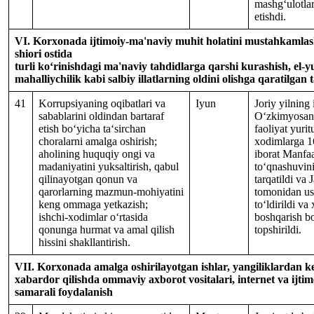
mashg‘ulotlar
etishdi.
VI. Korxonada ijtimoiy-ma'naviy muhit holatini mustahkamlash
shiori ostida
turli ko‘rinishdagi ma'naviy tahdidlarga qarshi kurashish, el-y
mahalliychilik kabi salbiy illatlarning oldini olishga qaratilgan 
41
Korrupsiyaning oqibatlari va
Iyun
Joriy yilning
sabablarini oldindan bartaraf
O‘zkimyosan
etish bo‘yicha ta‘sirchan
faoliyat yuri
choralarni amalga oshirish;
xodimlarga 1
aholining huquqiy ongi va
iborat Manfaa
madaniyatini yuksaltirish, qabul
to‘qnashuvini
qilinayotgan qonun va
tarqatildi va
qarorlarning mazmun-mohiyatini
tomonidan us
keng ommaga yetkazish;
to‘ldirildi va
ishchi-xodimlar o‘rtasida
boshqarish b
qonunga hurmat va amal qilish
topshirildi.
hissini shakllantirish.
VII. Korxonada amalga oshirilayotgan ishlar, yangiliklardan 
xabardor qilishda ommaviy axborot vositalari, internet va ijt
samarali foydalanish