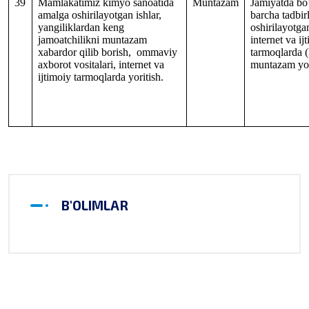
39
Mamlakatimiz kimyo sanoatida
Muntazam
Jamiyatda bo’
amalga oshirilayotgan ishlar,
barcha tadbir
yangiliklardan keng
oshirilayotga
jamoatchilikni muntazam
internet va ij
xabardor qilib borish, ommaviy
tarmoqlarda 
axborot vositalari, internet va
muntazam yor
ijtimoiy tarmoqlarda yoritish.
B'OLIMLAR