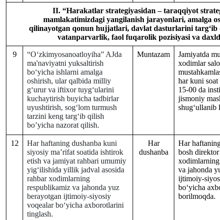
II.
“Ha
rakatlar strategiyasidan – taraqqiyot strate
mamlakatimizdagi yangilanish jarayonlari, amalga osh
qilinayotgan qonun hujjatlari, davlat dasturlarini targ‘ib
vatanparvarlik, faol fuqarolik pozisiyasi va daxld
9
“O‘zkimyosanoatloyiha” AJda
Muntazam
Jamiyatda mu
ma'naviyatni yuksaltirish
xodimlar salo
bo‘yicha ishlarni amalga
mustahkamla
oshirish, ular qalbida milliy
har kuni soat
g‘urur va iftixor tuyg‘ularini
15-00 da inst
kuchaytirish buyicha tadbirlar
jismoniy mash
uyushtirish, sog‘lom turmush
shug‘ullanib 
tarzini keng targ‘ib qilish
bo’yicha nazorat qilish.
12
Har haftaning dushanba kuni
Har
Har haftanin
siyosiy ma’rifat soatida ishtirok
dushanba
bosh direktor
etish va jamiyat rahbari umumiy
xodimlarning
yig‘ilishida yillik jadval asosida
va jahonda y
rahbar xodimlarning
ijtimoiy-siyo
respublikamiz va jahonda yuz
bo‘yicha axbo
berayotgan ijtimoiy-siyosiy
borilmoqda.
voqealar bo‘yicha axborotlarini
tinglash.