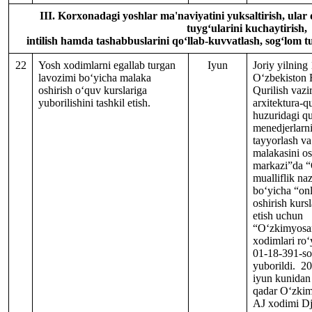
III. Korxonadagi yoshlar ma'naviyatini yuksaltirish, ular q
tuyg‘ularini kuchaytirish,
intilish hamda tashabbuslarini qo‘llab-kuvvatlash, sog‘lom t
22
Yosh xodimlarni egallab turgan
Iyun
Joriy yilning
lavozimi bo‘yicha malaka
O‘zbekiston 
oshirish o‘quv kurslariga
Qurilish vazi
yuborilishini tashkil etish.
arxitektura-qu
huzuridagi qu
menedjerlarni
tayyorlash va
malakasini os
markazi”da “
mualliflik naz
bo‘yicha “on
oshirish kursl
etish uchun
“O‘zkimyosa
xodimlari ro‘
01-18-391-son
yuborildi. 20
iyun kunidan
qadar O‘zkim
AJ xodimi Dj