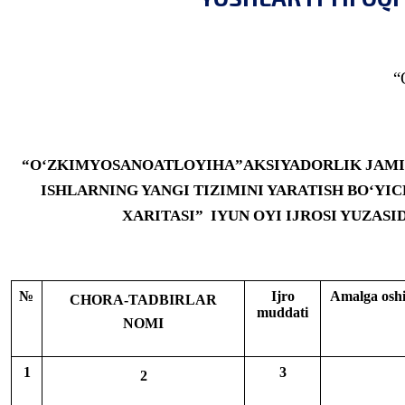
“
“O‘ZKIMYOSANOATLOYIHA”AKSIYADORLIK JAMIY
ISHLARNING YANGI TIZIMINI YARATISH BO‘YIC
XARITASI” IYUN OYI IJROSI YUZAS
№
Ijro
Amalga oshi
CHORA-TADBIRLAR
muddati
NOMI
1
3
2