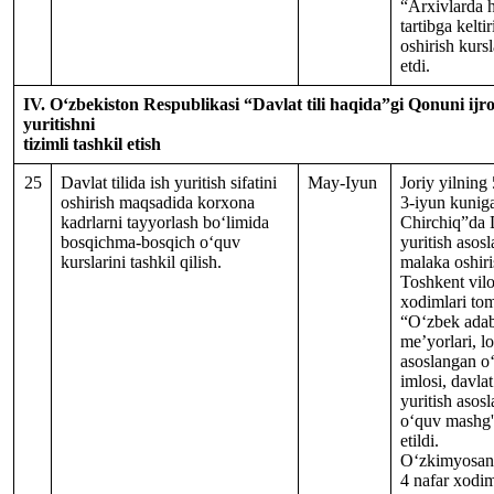
“Arxivlarda h
tartibga kelti
oshirish kursl
etdi.
IV. O‘zbekiston Respublikasi “Davlat tili haqida”gi Qonuni ijrosi
yuritishni
tizimli tashkil etish
25
Davlat tilida ish yuritish sifatini
May-Iyun
Joriy yilnin
oshirish maqsadida korxona
3-iyun kunig
kadrlarni tayyorlash bo‘limida
Chirchiq”da D
bosqichma-bosqich o‘quv
yuritish asosl
kurslarini tashkil qilish.
malaka oshir
Toshkent viloy
xodimlari t
“O‘zbek adabi
me’yorlari, l
asoslangan o‘
imlosi, davlat 
yuritish asos
o‘quv mashg'u
etildi.
O‘zkimyosan
4 nafar xodi