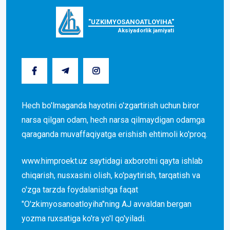
"UZKIMYOSANOATLOYIHA"
Aksiyadorlik jamiyati
Hech bo'lmaganda hayotini o'zgartirish uchun biror
narsa qilgan odam, hech narsa qilmaydigan odamga
qaraganda muvaffaqiyatga erishish ehtimoli ko'proq.
www.himproekt.uz saytidagi axborotni qayta ishlab
chiqarish, nusxasini olish, ko'paytirish, tarqatish va
o'zga tarzda foydalanishga faqat
"O'zkimyosanoatloyiha"ning AJ avvaldan bergan
yozma ruxsatiga ko'ra yo'l qo'yiladi.