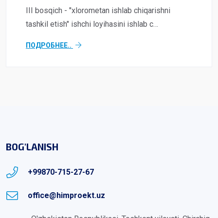
III bosqich - "xlorometan ishlab chiqarishni
tashkil etish" ishchi loyihasini ishlab c…
ПОДРОБНЕЕ..
BOG'LANISH
+99870-715-27-67
office@himproekt.uz