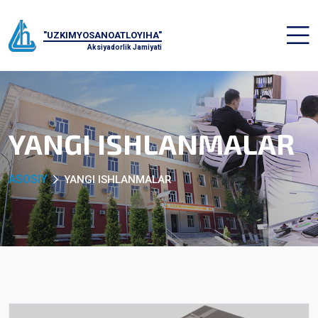
"UZKIMYOSANOATLOYIHA"
Aksiyadorlik Jamiyati
YANGI ISHLANMALAR
ASOSIY
YANGI ISHLANMALAR