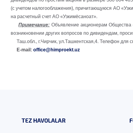
(с учетом налогооблажения), причитающуюся АО «Уз
на расчетный счет АО «Узкимёсаноат».
Примечание:
Объявление акционерам Общества –
возникновении других вопросов по дивидендам, проси
Таш.обл., г.Чирчик, ул.Ташкентская,4. Телефон для 
E-
mail:
office@himproekt.uz
TEZ HAVOLALAR
F