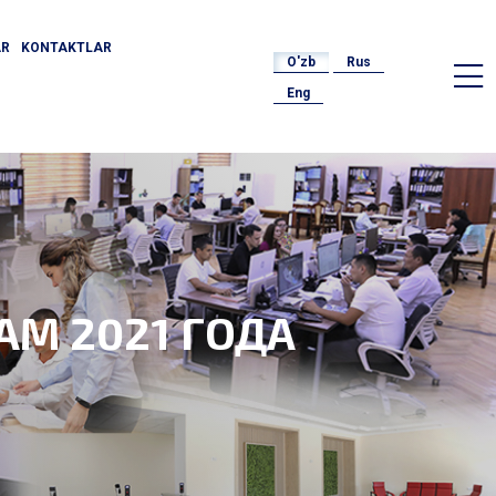
AR
KONTAKTLAR
O'zb
Rus
Eng
М 2021 ГОДА