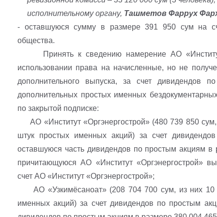
исполнительному органу,
Ташметов Фаррух Фарха
- оставшуюся сумму в размере 391 950 сум на сч
общества.
Принять к сведению намерение АО «Институт «
использовании права на начисленные, но не получ
дополнительного выпуска, за счет дивидендов п
дополнительных простых именных бездокументарных
по закрытой подписке:
АО «Институт «Оргэнергострой» (480 739 850 сум, гд
штук простых именных акций) за счет дивидендов
оставшуюся часть дивидендов по простым акциям в р
причитающуюся АО «Институт «Оргэнергострой» вы
счет АО «Институт «Оргэнергострой»;
АО «Узкимёсаноат» (208 704 700 сум, из них 10 4
именных акций) за счет дивидендов по простым акц
дивидендов по простым акциям в размере 380 004 465