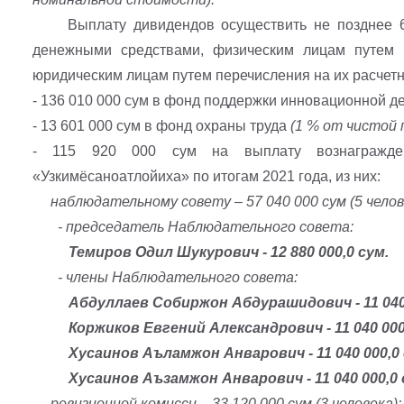
Выплату дивидендов осуществить не позднее 60
денежными средствами, физическим лицам путем п
юридическим лицам путем перечисления на их расчетн
- 136 010 000 сум в фонд поддержки инновационной д
- 13 601 000 сум в фонд охраны труда
(1 % от чистой 
- 115 920 000 сум на выплату вознагражде
«Узкимёсаноатлойиха» по итогам 2021 года, из них:
наблюдательному совету – 57 040 000 сум (5 челове
- председатель Наблюдательного совета:
Темиров Одил Шукурович - 12 880 000,0 сум.
- члены Наблюдательного совета:
Абдуллаев Собиржон Абдурашидович - 11 040 
Коржиков Евгений Александрович - 11 040 000,
Хусаинов Аъламжон Анварович - 11 040 000,0 
Хусаинов Аъзамжон Анварович - 11 040 000,0 
ревизионной комисси – 33 120 000 сум (3 человека);