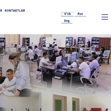
AR
KONTAKTLAR
O'zb
Rus
Eng