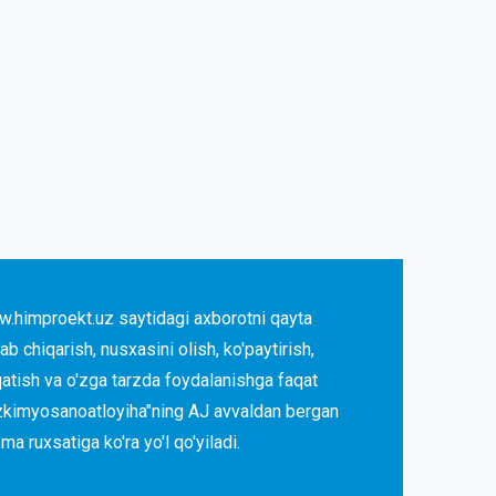
.himproekt.uz saytidagi axborotni qayta
lab chiqarish, nusxasini olish, ko'paytirish,
qatish va o'zga tarzda foydalanishga faqat
zkimyosanoatloyiha"ning AJ avvaldan bergan
ma ruxsatiga ko'ra yo'l qo'yiladi.