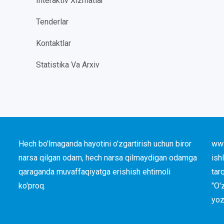
Interaktiv Xizmatlar
Tenderlar
Kontaktlar
Statistika Va Arxiv
Hech bo'lmaganda hayotini o'zgartirish uchun biror
www
narsa qilgan odam, hech narsa qilmaydigan odamga
ish
qaraganda muvaffaqiyatga erishish ehtimoli
tar
ko'proq.
"O'
yoz