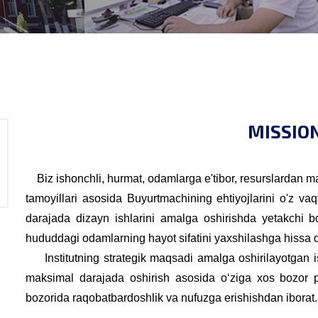
MISSIO
Biz ishonchli, hurmat, odamlarga e'tibor, resurslardan mas'
tamoyillari asosida Buyurtmachining ehtiyojlarini o'z va
darajada dizayn ishlarini amalga oshirishda yetakchi bo'
hududdagi odamlarning hayot sifatini yaxshilashga hissa 
Institutning strategik maqsadi amalga oshirilayotgan ish
maksimal darajada oshirish asosida o‘ziga xos bozor poz
bozorida raqobatbardoshlik va nufuzga erishishdan iborat.