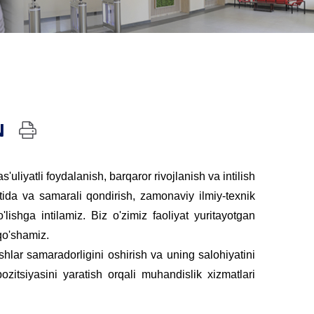
N
uliyatli foydalanish, barqaror rivojlanish va intilish
qtida va samarali qondirish, zamonaviy ilmiy-texnik
lishga intilamiz. Biz o'zimiz faoliyat yuritayotgan
qo'shamiz.
lar samaradorligini oshirish va uning salohiyatini
itsiyasini yaratish orqali muhandislik xizmatlari