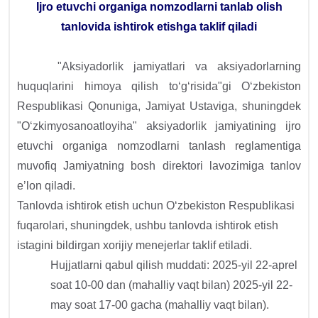
Ijro etuvchi organiga nomzodlarni tanlab olish
tanlovida ishtirok etishga taklif qiladi
"Aksiyadorlik jamiyatlari va aksiyadorlarning
huquqlarini himoya qilish to‘g‘risida"gi O‘zbekiston
Respublikasi Qonuniga, Jamiyat Ustaviga, shuningdek
"O‘zkimyosanoatloyiha" aksiyadorlik jamiyatining ijro
etuvchi organiga nomzodlarni tanlash reglamentiga
muvofiq Jamiyatning bosh direktori lavozimiga tanlov
e’lon qiladi.
Tanlovda ishtirok etish uchun O‘zbekiston Respublikasi
fuqarolari, shuningdek, ushbu tanlovda ishtirok etish
istagini bildirgan xorijiy menejerlar taklif etiladi.
Hujjatlarni qabul qilish muddati: 2025-yil 22-aprel
soat 10-00 dan (mahalliy vaqt bilan) 2025-yil 22-
may soat 17-00 gacha (mahalliy vaqt bilan).