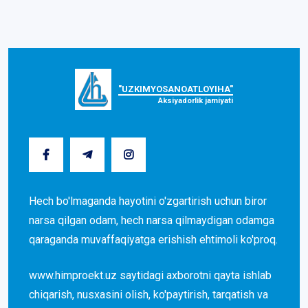
"UZKIMYOSANOATLOYIHA"
Aksiyadorlik jamiyati
Hech bo'lmaganda hayotini o'zgartirish uchun biror
narsa qilgan odam, hech narsa qilmaydigan odamga
qaraganda muvaffaqiyatga erishish ehtimoli ko'proq.
www.himproekt.uz saytidagi axborotni qayta ishlab
chiqarish, nusxasini olish, ko'paytirish, tarqatish va