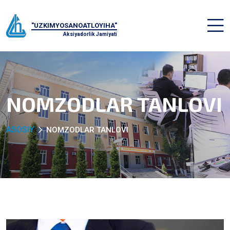
"UZKIMYOSANOATLOYIHA"
Aksiyadorlik Jamiyati
NOMZODLAR TANLOVI
ASOSIY
NOMZODLAR TANLOVI