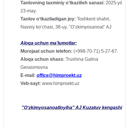
Tanlovning taxminiy o‘tkazilish sanasi:
2025-yil
23-may.
Tanlov o‘tkaziladigan joy:
Toshkent shahri,
Navoiy ko‘chasi, 38-uy, "O‘zkimyosanoat" AJ
Aloqa uchun ma’lumotlar:
Murojaat uchun telefon:
(+998-70-71) 5-27-67.
Aloqa uchun shaxs:
Trushina Galina
Gerasimovna
E-mail:
office@himproekt.uz
Veb-sayt:
www.himproekt.uz
"O‘zkimyosanoatloyiha" AJ Kuzatuv kengashi