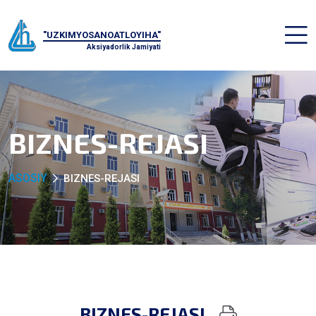
"UZKIMYOSANOATLOYIHA"
Aksiyadorlik Jamiyati
BIZNES-REJASI
ASOSIY
BIZNES-REJASI
BIZNES-REJASI