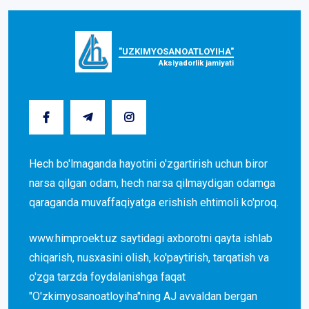
"UZKIMYOSANOATLOYIHA"
Aksiyadorlik jamiyati
Hech bo'lmaganda hayotini o'zgartirish uchun biror
narsa qilgan odam, hech narsa qilmaydigan odamga
qaraganda muvaffaqiyatga erishish ehtimoli ko'proq.
www.himproekt.uz saytidagi axborotni qayta ishlab
chiqarish, nusxasini olish, ko'paytirish, tarqatish va
o'zga tarzda foydalanishga faqat
"O'zkimyosanoatloyiha"ning AJ avvaldan bergan